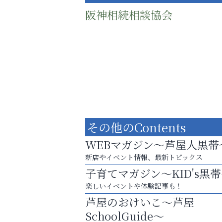
阪神相続相談協会
その他のContents
WEBマガジン～芦屋人黒帯
新店やイベント情報、最新トピックス
子育てマガジン～KID's黒
まずは話してみませんか？
楽しいイベントや体験記事も！
「相続」無料相談会カフェ
芦屋のおけいこ～芦屋
芦屋人~あしやびと~
SchoolGuide～