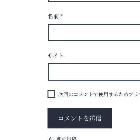
名前
*
サイト
運動不足「動かない」を解消しませんか？
アクイール芦屋店
次回のコメントで使用するためブラ
投
前の投稿