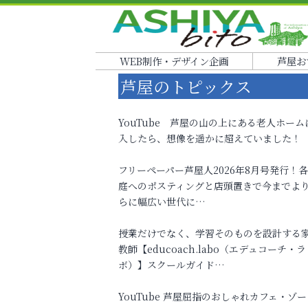
WEB制作・デザイン企画
芦屋お
芦屋のトピックス
YouTube 芦屋の山の上にある老人ホーム
入したら、想像を遥かに超えていました！
フリーペーパー芦屋人2026年8月号発行！
庭へのポスティングと店頭置きで今までよ
らに幅広い世代に…
授業だけでなく、学習そのものを設計する
教師【educoach.labo（エデュコーチ・ラ
ボ）】スクールガイド…
YouTube 芦屋屈指のおしゃれカフェ・ゾー