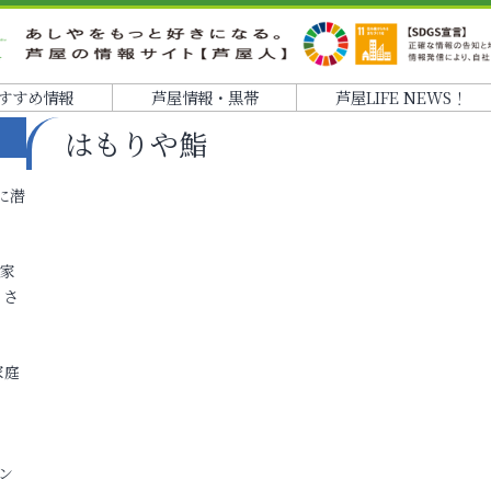
すすめ情報
芦屋情報・黒帯
芦屋LIFE NEWS！
はもりや鮨
に潜
各家
りさ
家庭
ン