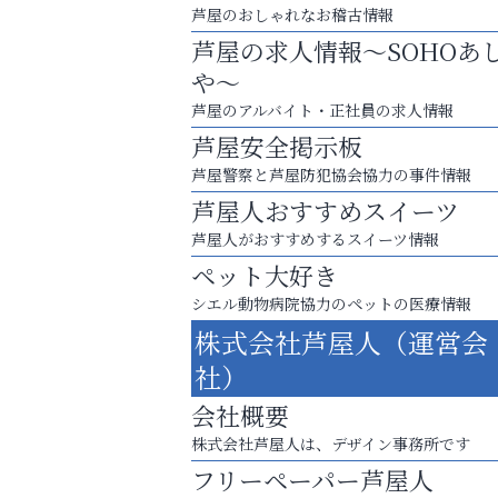
芦屋のおしゃれなお稽古情報
芦屋の求人情報～SOHOあ
や～
芦屋のアルバイト・正社員の求人情報
芦屋安全掲示板
芦屋警察と芦屋防犯協会協力の事件情報
芦屋人おすすめスイーツ
芦屋人がおすすめするスイーツ情報
ペット大好き
シエル動物病院協力のペットの医療情報
芦屋・西宮・神戸の新店舗PRやリニューア
株式会社芦屋人（運営会
知などお気軽にご相談ください。
社）
芦屋インターナショナルス
会社概要
ール
株式会社芦屋人は、デザイン事務所です
フリーペーパー芦屋人