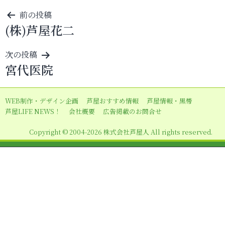
投
前の投稿
(株)芦屋花二
稿
ナ
次の投稿
ビ
宮代医院
ゲ
ー
WEB制作・デザイン企画
芦屋おすすめ情報
芦屋情報・黒帯
シ
芦屋LIFE NEWS！
会社概要
広告掲載のお問合せ
ョ
Copyright © 2004-2026 株式会社芦屋人 All rights reserved.
ン