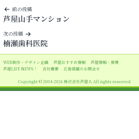
投
前の投稿
芦屋山手マンション
稿
ナ
次の投稿
ビ
楠瀬歯科医院
ゲ
ー
WEB制作・デザイン企画
芦屋おすすめ情報
芦屋情報・黒帯
シ
芦屋LIFE NEWS！
会社概要
広告掲載のお問合せ
ョ
Copyright © 2004-2026 株式会社芦屋人 All rights reserved.
ン