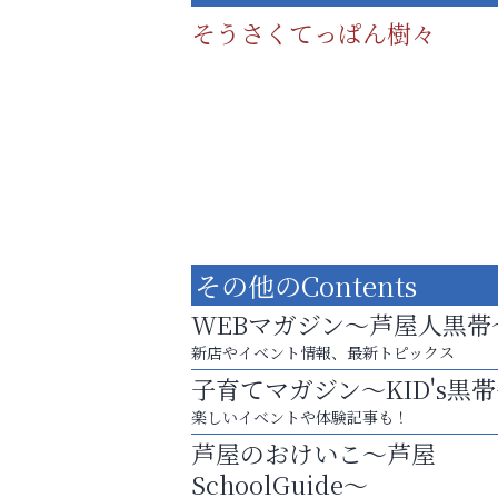
そうさくてっぱん樹々
その他のContents
WEBマガジン～芦屋人黒帯
新店やイベント情報、最新トピックス
子育てマガジン～KID's黒
８周年コースが半額以下の8,000円！
楽しいイベントや体験記事も！
神戸牛ステーキに舌鼓♪
芦屋のおけいこ～芦屋
Y-SPIRAL（ワイスパイラ
SchoolGuide～