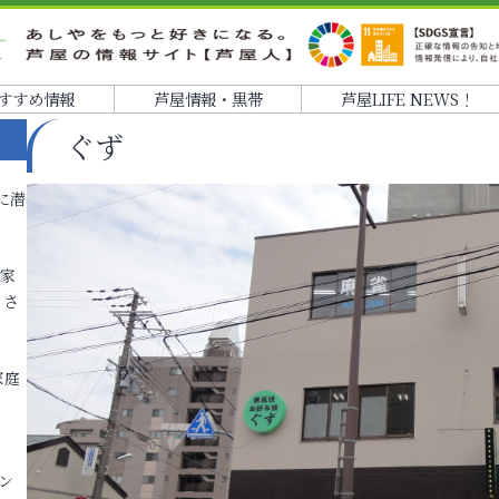
すすめ情報
芦屋情報・黒帯
芦屋LIFE NEWS！
ぐず
に潜
各家
りさ
家庭
ン