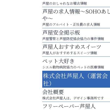
芦屋のおしゃれなお稽古情報
芦屋の求人情報～SOHOあ
や～
芦屋のアルバイト・正社員の求人情報
芦屋安全掲示板
芦屋警察と芦屋防犯協会協力の事件情報
芦屋人おすすめスイーツ
芦屋人がおすすめするスイーツ情報
ペット大好き
シエル動物病院協力のペットの医療情報
運動不足「動かない」を解消しませんか？
株式会社芦屋人（運営会
芦屋インターナショナルス
社）
ール
会社概要
株式会社芦屋人は、デザイン事務所です
フリーペーパー芦屋人