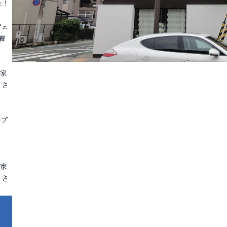
た！
フェ
着
各家
りさ
ープ
各家
りさ