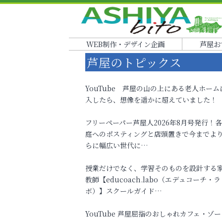
WEB制作・デザイン企画
芦屋お
芦屋のトピックス
YouTube 芦屋の山の上にある老人ホーム
入したら、想像を遥かに超えていました！
フリーペーパー芦屋人2026年8月号発行！
庭へのポスティングと店頭置きで今までよ
らに幅広い世代に…
授業だけでなく、学習そのものを設計する
教師【educoach.labo（エデュコーチ・ラ
ボ）】スクールガイド…
YouTube 芦屋屈指のおしゃれカフェ・ゾー