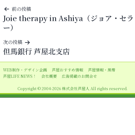
投
前の投稿
Joie therapy in Ashiya（ジョア・セ
稿
ー）
ナ
ビ
次の投稿
ゲ
但馬銀行 芦屋北支店
ー
シ
WEB制作・デザイン企画
芦屋おすすめ情報
芦屋情報・黒帯
ョ
芦屋LIFE NEWS！
会社概要
広告掲載のお問合せ
ン
Copyright © 2004-2026 株式会社芦屋人 All rights reserved.