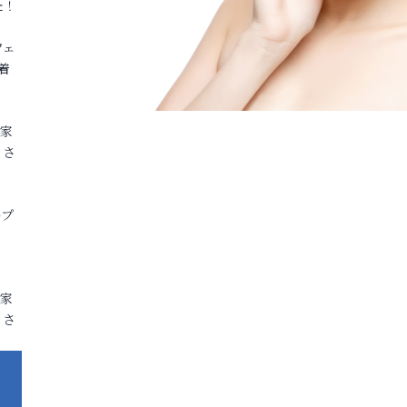
た！
フェ
着
各家
りさ
ープ
各家
りさ