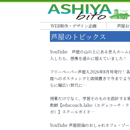
WEB制作・デザイン企画
芦屋お
芦屋のトピックス
YouTube 芦屋の山の上にある老人ホーム
入したら、想像を遥かに超えていました！
フリーペーパー芦屋人2026年8月号発行！
庭へのポスティングと店頭置きで今までよ
らに幅広い世代に…
授業だけでなく、学習そのものを設計する
教師【educoach.labo（エデュコーチ・ラ
ボ）】スクールガイド…
YouTube 芦屋屈指のおしゃれカフェ・ゾー