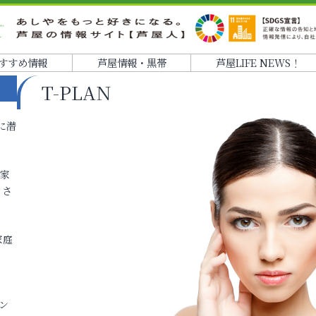
すすめ情報
芦屋情報・黒帯
芦屋LIFE NEWS！
T-PLAN
に潜
各家
りさ
家庭
ン