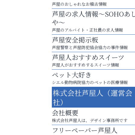
芦屋のおしゃれなお稽古情報
芦屋の求人情報～SOHOあ
や～
芦屋のアルバイト・正社員の求人情報
芦屋安全掲示板
芦屋警察と芦屋防犯協会協力の事件情報
芦屋人おすすめスイーツ
芦屋人がおすすめするスイーツ情報
ペット大好き
シエル動物病院協力のペットの医療情報
まずは話してみませんか？
株式会社芦屋人（運営会
「相続」無料相談会カフェ
社）
芦屋人~あしやびと~
会社概要
株式会社芦屋人は、デザイン事務所です
フリーペーパー芦屋人