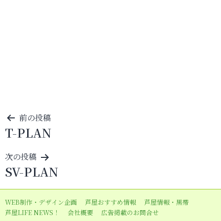
投
前の投稿
T-PLAN
稿
ナ
次の投稿
ビ
SV-PLAN
ゲ
ー
WEB制作・デザイン企画
芦屋おすすめ情報
芦屋情報・黒帯
シ
芦屋LIFE NEWS！
会社概要
広告掲載のお問合せ