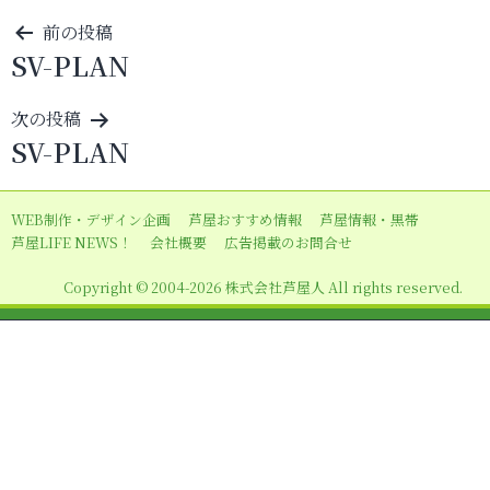
投
前の投稿
SV-PLAN
稿
ナ
次の投稿
ビ
SV-PLAN
ゲ
ー
WEB制作・デザイン企画
芦屋おすすめ情報
芦屋情報・黒帯
シ
芦屋LIFE NEWS！
会社概要
広告掲載のお問合せ
ョ
Copyright © 2004-2026 株式会社芦屋人 All rights reserved.
ン