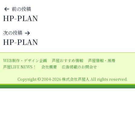
投
前の投稿
HP-PLAN
稿
ナ
次の投稿
ビ
HP-PLAN
ゲ
ー
WEB制作・デザイン企画
芦屋おすすめ情報
芦屋情報・黒帯
シ
芦屋LIFE NEWS！
会社概要
広告掲載のお問合せ
ョ
Copyright © 2004-2026 株式会社芦屋人 All rights reserved.
ン