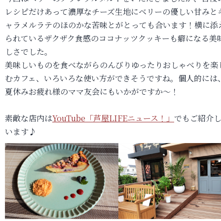
レシピだけあって濃厚なチーズ生地にベリーの優しい甘みと
ャラメルラテのほのかな苦味とがとっても合います！横に添
られているザクザク食感のココナッツクッキーも癖になる美
しさでした。
美味しいものを食べながらのんびりゆったりおしゃべりを楽
むカフェ、いろいろな使い方ができそうですね。個人的には
夏休みお疲れ様のママ友会にもいかがですか～！
素敵な店内は
YouTube「芦屋LIFEニュース！」
でもご紹介
います♪