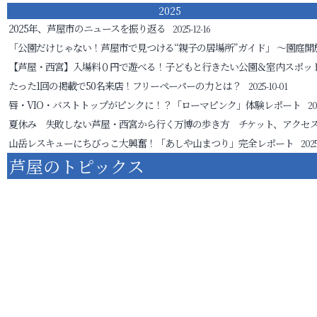
2025
2025年、芦屋市のニュースを振り返る
2025-12-16
「公園だけじゃない！芦屋市で見つける“親子の居場所”ガイド」
～園庭開
【芦屋・西宮】入場料０円で遊べる！子どもと行きたい公園＆室内スポッ
たった1回の掲載で50名来店！フリーペーパーの力とは？
2025-10-01
唇・VIO・バストトップがピンクに！？「ローマピンク」体験レポート
20
夏休み 失敗しない芦屋・西宮から行く万博の歩き方 チケット、アクセ
山岳レスキューにちびっこ大興奮！「あしや山まつり」完全レポート
2025
芦屋のトピックス