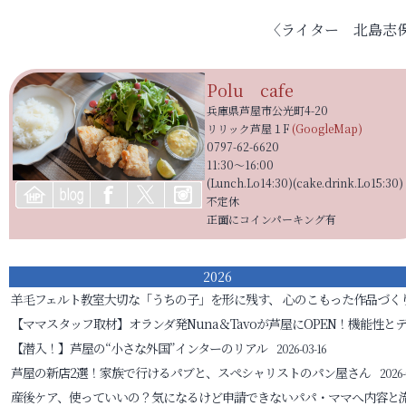
〈ライター 北島志
Polu cafe
兵庫県芦屋市公光町4-20
リリック芦屋１F
(GoogleMap)
0797-62-6620
11:30〜16:00
(Lunch.Lo14:30)(cake.drink.Lo15:30)
不定休
正面にコインパーキング有
2026
羊毛フェルト教室
大切な「うちの子」を形に残す、 心のこもった作品づく
【ママスタッフ取材】オランダ発Nuna＆Tavoが芦屋にOPEN！機能性と
【潜入！】芦屋の“小さな外国”インターのリアル
2026-03-16
芦屋の新店2選！家族で行けるパブと、スペシャリストのパン屋さん
2026-
産後ケア、使っていいの？気になるけど申請できないパパ・ママへ
内容と