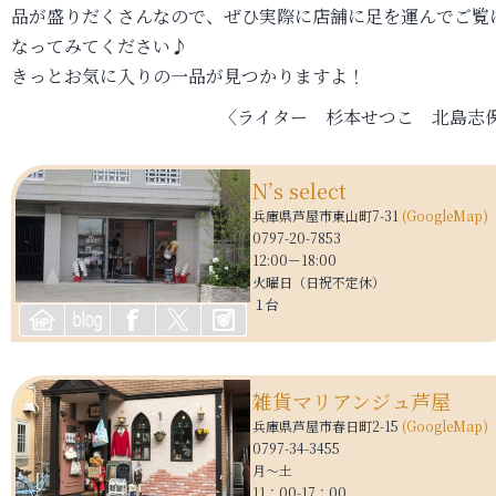
品が盛りだくさんなので、ぜひ実際に店舗に足を運んでご覧
なってみてください♪
きっとお気に入りの一品が見つかりますよ！
〈ライター 杉本せつこ 北島志
N’s select
兵庫県芦屋市東山町7-31
(GoogleMap)
0797-20-7853
12:00－18:00
火曜日（日祝不定休）
１台
雑貨
マリアンジュ芦屋
兵庫県芦屋市春日町2-15
(GoogleMap)
0797-34-3455
月～土
11：00-17：00