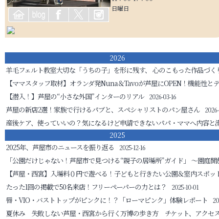
日曜日
2026
羊毛フェルト教室
大切な「うちの子」を形に残す、 心のこもった作品づく
【ママスタッフ取材】オランダ発Nuna＆Tavoが芦屋にOPEN！機能性と
【潜入！】芦屋の“小さな外国”インターのリアル
2026-03-16
芦屋の新店2選！家族で行けるパブと、スペシャリストのパン屋さん
2026-
産後ケア、使っていいの？気になるけど申請できないパパ・ママへ
内容と
2025
2025年、芦屋市のニュースを振り返る
2025-12-16
「公園だけじゃない！芦屋市で見つける“親子の居場所”ガイド」
～園庭開
【芦屋・西宮】入場料０円で遊べる！子どもと行きたい公園＆室内スポッ
たった1回の掲載で50名来店！フリーペーパーの力とは？
2025-10-01
唇・VIO・バストトップがピンクに！？「ローマピンク」体験レポート
20
夏休み 失敗しない芦屋・西宮から行く万博の歩き方 チケット、アクセ