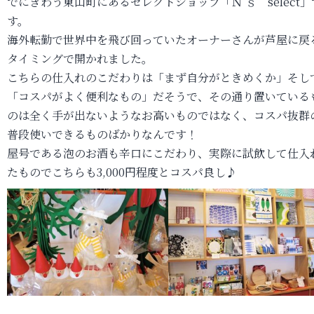
でにぎわう東山町にあるセレクトショップ「Ｎ’ｓ select」
す。
海外転勤で世界中を飛び回っていたオーナーさんが芦屋に戻
タイミングで開かれました。
こちらの仕入れのこだわりは「まず自分がときめくか」そし
「コスパがよく便利なもの」だそうで、その通り置いている
のは全く手が出ないようなお高いものではなく、コスパ抜群
普段使いできるものばかりなんです！
屋号である泡のお酒も辛口にこだわり、実際に試飲して仕入
たものでこちらも3,000円程度とコスパ良し♪