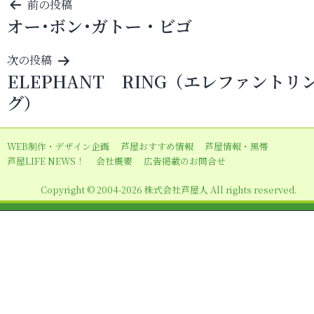
投
前の投稿
オー･ボン･ガトー・ビゴ
稿
ナ
次の投稿
ビ
ELEPHANT RING（エレファントリ
ゲ
グ）
ー
シ
WEB制作・デザイン企画
芦屋おすすめ情報
芦屋情報・黒帯
ョ
芦屋LIFE NEWS！
会社概要
広告掲載のお問合せ
ン
Copyright © 2004-2026 株式会社芦屋人 All rights reserved.