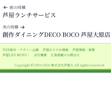
投
前の投稿
芦屋ランチサービス
稿
ナ
次の投稿
ビ
創作ダイニングDECO BOCO 芦屋大原店
ゲ
ー
WEB制作・デザイン企画
芦屋おすすめ情報
芦屋情報・黒帯
シ
芦屋LIFE NEWS！
会社概要
広告掲載のお問合せ
ョ
Copyright © 2004-2026 株式会社芦屋人 All rights reserved.
ン