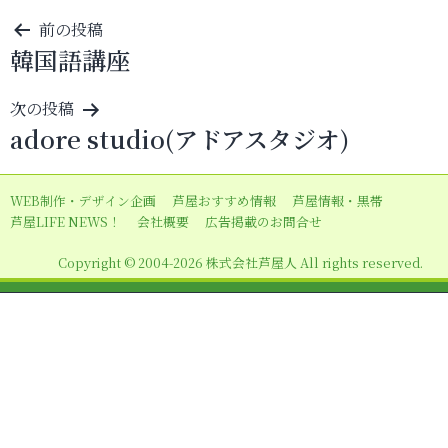
投
前の投稿
韓国語講座
稿
ナ
次の投稿
ビ
adore studio(アドアスタジオ)
ゲ
ー
WEB制作・デザイン企画
芦屋おすすめ情報
芦屋情報・黒帯
シ
芦屋LIFE NEWS！
会社概要
広告掲載のお問合せ
ョ
Copyright © 2004-2026 株式会社芦屋人 All rights reserved.
ン