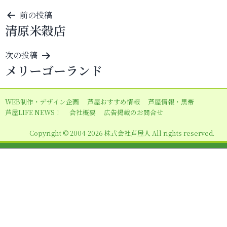
投
前の投稿
清原米穀店
稿
ナ
次の投稿
ビ
メリーゴーランド
ゲ
ー
WEB制作・デザイン企画
芦屋おすすめ情報
芦屋情報・黒帯
シ
芦屋LIFE NEWS！
会社概要
広告掲載のお問合せ
ョ
Copyright © 2004-2026 株式会社芦屋人 All rights reserved.
ン