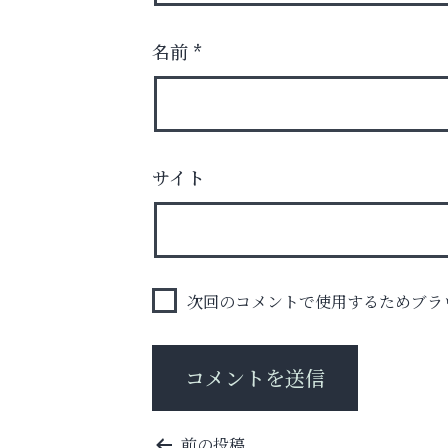
名前
*
サイト
スマホは何時間までなら大丈夫？ ～スマホ
に知っておきたい子どもの近視対策～
アクイール芦屋店
次回のコメントで使用するためブラ
投
前の投稿