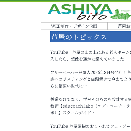
WEB制作・デザイン企画
芦屋お
芦屋のトピックス
YouTube 芦屋の山の上にある老人ホーム
入したら、想像を遥かに超えていました！
フリーペーパー芦屋人2026年8月号発行！
庭へのポスティングと店頭置きで今までよ
らに幅広い世代に…
授業だけでなく、学習そのものを設計する
教師【educoach.labo（エデュコーチ・ラ
ボ）】スクールガイド…
YouTube 芦屋屈指のおしゃれカフェ・ゾー