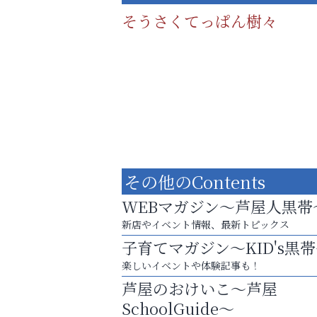
そうさくてっぱん樹々
その他のContents
WEBマガジン～芦屋人黒帯
新店やイベント情報、最新トピックス
子育てマガジン～KID's黒
８周年コースが半額以下の8,000円！
楽しいイベントや体験記事も！
神戸牛ステーキに舌鼓♪
芦屋のおけいこ～芦屋
整体院エスコート・芦屋サ
SchoolGuide～
ン