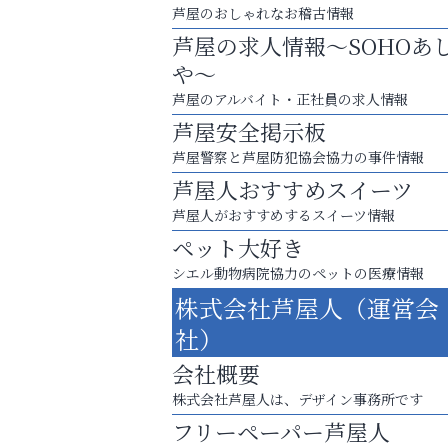
芦屋のおしゃれなお稽古情報
芦屋の求人情報～SOHOあ
や～
芦屋のアルバイト・正社員の求人情報
芦屋安全掲示板
芦屋警察と芦屋防犯協会協力の事件情報
芦屋人おすすめスイーツ
芦屋人がおすすめするスイーツ情報
ペット大好き
シエル動物病院協力のペットの医療情報
株式会社芦屋人（運営会
猫背･側弯、背骨の歪みを
社）
整えませんか？
会社概要
Y-SPIRAL（ワイスパイラ
株式会社芦屋人は、デザイン事務所です
フリーペーパー芦屋人