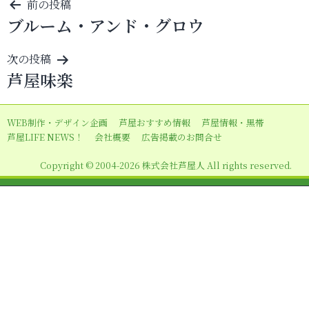
投
前の投稿
ブルーム・アンド・グロウ
稿
ナ
次の投稿
ビ
芦屋味楽
ゲ
ー
WEB制作・デザイン企画
芦屋おすすめ情報
芦屋情報・黒帯
シ
芦屋LIFE NEWS！
会社概要
広告掲載のお問合せ
ョ
Copyright © 2004-2026 株式会社芦屋人 All rights reserved.
ン