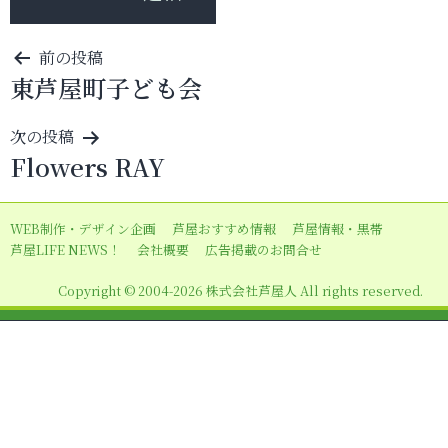
投
前の投稿
東芦屋町子ども会
稿
ナ
次の投稿
ビ
Flowers RAY
ゲ
ー
WEB制作・デザイン企画
芦屋おすすめ情報
芦屋情報・黒帯
シ
芦屋LIFE NEWS！
会社概要
広告掲載のお問合せ
ョ
Copyright © 2004-2026 株式会社芦屋人 All rights reserved.
ン