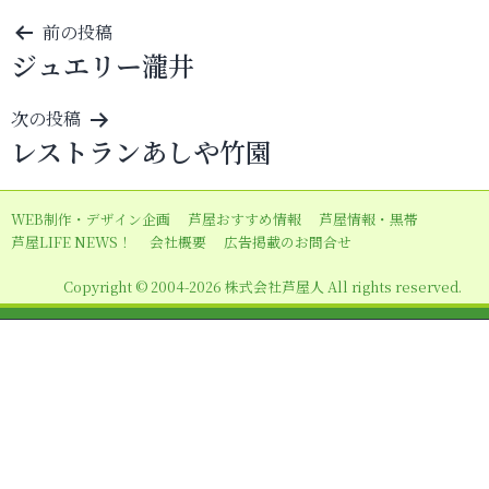
投
前の投稿
ジュエリー瀧井
稿
ナ
次の投稿
ビ
レストランあしや竹園
ゲ
ー
WEB制作・デザイン企画
芦屋おすすめ情報
芦屋情報・黒帯
シ
芦屋LIFE NEWS！
会社概要
広告掲載のお問合せ
ョ
Copyright © 2004-2026 株式会社芦屋人 All rights reserved.
ン