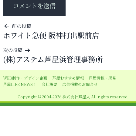
投
前の投稿
ホワイト急便 阪神打出駅前店
稿
ナ
次の投稿
ビ
(株)アステム芦屋浜管理事務所
ゲ
ー
WEB制作・デザイン企画
芦屋おすすめ情報
芦屋情報・黒帯
シ
芦屋LIFE NEWS！
会社概要
広告掲載のお問合せ
ョ
Copyright © 2004-2026 株式会社芦屋人 All rights reserved.
ン