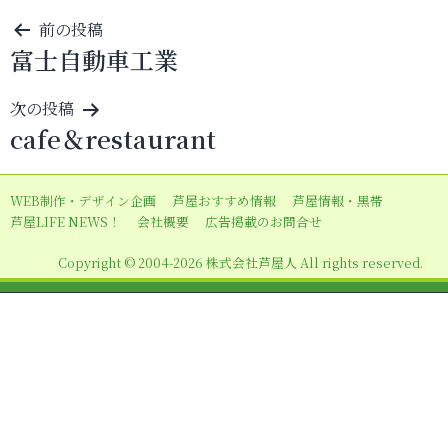
投
前の投稿
富士自動車工業
稿
ナ
次の投稿
ビ
cafe＆restaurant
ゲ
ー
WEB制作・デザイン企画
芦屋おすすめ情報
芦屋情報・黒帯
シ
芦屋LIFE NEWS！
会社概要
広告掲載のお問合せ
ョ
Copyright © 2004-2026 株式会社芦屋人 All rights reserved.
ン