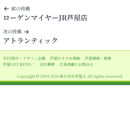
投
前の投稿
ローゲンマイヤーJR芦屋店
稿
ナ
次の投稿
ビ
アトランティック
ゲ
ー
WEB制作・デザイン企画
芦屋おすすめ情報
芦屋情報・黒帯
シ
芦屋LIFE NEWS！
会社概要
広告掲載のお問合せ
ョ
Copyright © 2004-2026 株式会社芦屋人 All rights reserved.
ン