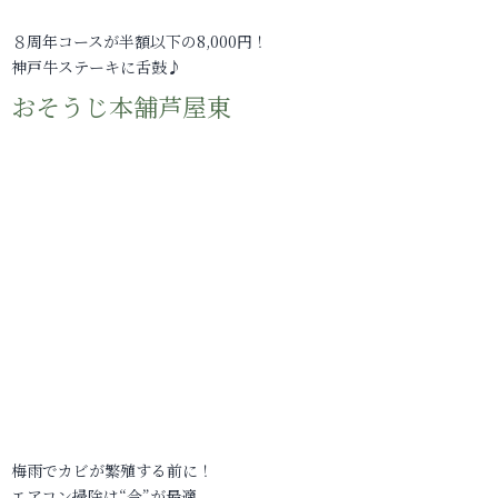
８周年コースが半額以下の8,000円！
神戸牛ステーキに舌鼓♪
おそうじ本舗芦屋東
梅雨でカビが繁殖する前に！
エアコン掃除は“今”が最適