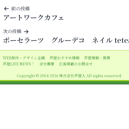
投
前の投稿
アートワークカフェ
稿
ナ
次の投稿
ビ
ポーセラーツ グルーデコ ネイル tete
ゲ
ー
WEB制作・デザイン企画
芦屋おすすめ情報
芦屋情報・黒帯
シ
芦屋LIFE NEWS！
会社概要
広告掲載のお問合せ
ョ
Copyright © 2004-2026 株式会社芦屋人 All rights reserved.
ン