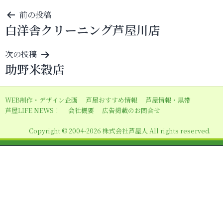
投
前の投稿
白洋舎クリーニング芦屋川店
稿
ナ
次の投稿
ビ
助野米穀店
ゲ
ー
WEB制作・デザイン企画
芦屋おすすめ情報
芦屋情報・黒帯
シ
芦屋LIFE NEWS！
会社概要
広告掲載のお問合せ
ョ
Copyright © 2004-2026 株式会社芦屋人 All rights reserved.
ン