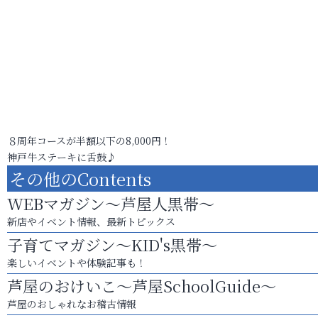
８周年コースが半額以下の8,000円！
神戸牛ステーキに舌鼓♪
その他のContents
WEBマガジン～芦屋人黒帯～
新店やイベント情報、最新トピックス
子育てマガジン～KID's黒帯～
楽しいイベントや体験記事も！
芦屋のおけいこ～芦屋SchoolGuide～
芦屋のおしゃれなお稽古情報