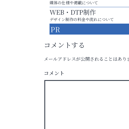
媒体の仕様や掲載について
WEB・DTP制作
デザイン制作の料金や流れについて
PR
コメントする
メールアドレスが公開されることはあり
芦屋・西宮・神戸の新店舗PRやリニューア
知などお気軽にご相談ください。
コメント
芦屋インターナショナルス
ール