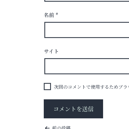
名前
*
サイト
「この学校に出会えて、本当によかった。
整体院エスコート・芦屋サ
ン
次回のコメントで使用するためブラ
投
前の投稿