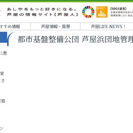
すすめ情報
芦屋情報・黒帯
芦屋LIFE NEWS！
都市基盤整備公団 芦屋浜団地管
に潜
各家
りさ
家庭
ン