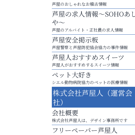
芦屋のおしゃれなお稽古情報
芦屋の求人情報～SOHOあ
や～
芦屋のアルバイト・正社員の求人情報
芦屋安全掲示板
芦屋警察と芦屋防犯協会協力の事件情報
芦屋人おすすめスイーツ
芦屋人がおすすめするスイーツ情報
ペット大好き
シエル動物病院協力のペットの医療情報
あなたらしく奏でる、音楽の時間
株式会社芦屋人（運営会
芦屋人~あしやびと~
社）
会社概要
株式会社芦屋人は、デザイン事務所です
フリーペーパー芦屋人