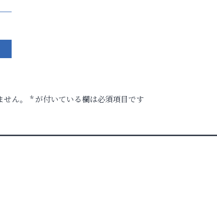
ません。
*
が付いている欄は必須項目です
ル告
ク