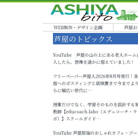
WEB制作・デザイン企画
芦屋お
芦屋のトピックス
YouTube 芦屋の山の上にある老人ホーム
入したら、想像を遥かに超えていました！
フリーペーパー芦屋人2026年8月号発行！
庭へのポスティングと店頭置きで今までよ
らに幅広い世代に…
授業だけでなく、学習そのものを設計する
教師【educoach.labo（エデュコーチ・ラ
ボ）】スクールガイド…
YouTube 芦屋屈指のおしゃれカフェ・ゾー