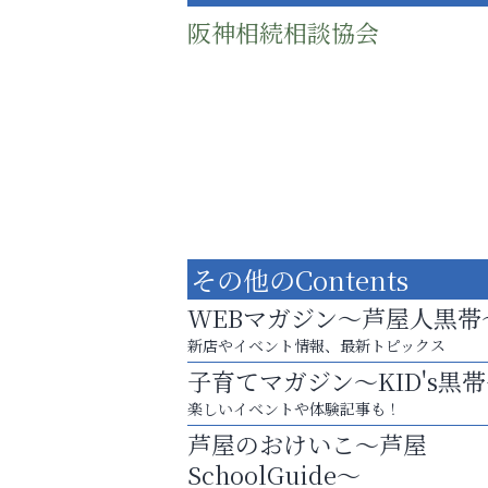
阪神相続相談協会
その他のContents
WEBマガジン～芦屋人黒帯
新店やイベント情報、最新トピックス
子育てマガジン～KID's黒
まずは話してみませんか？
楽しいイベントや体験記事も！
「相続」無料相談会カフェ
芦屋のおけいこ～芦屋
アテイン音楽教室
SchoolGuide～