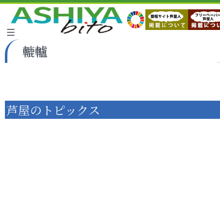
轆轤
芦屋のトピックス