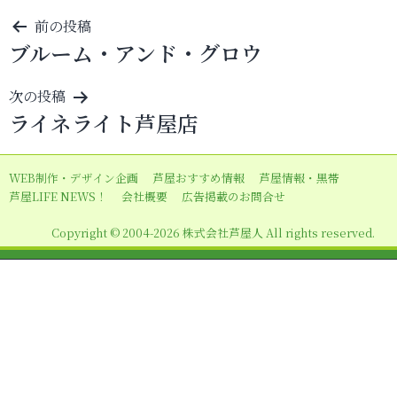
投
前の投稿
ブルーム・アンド・グロウ
稿
ナ
次の投稿
ビ
ライネライト芦屋店
ゲ
ー
WEB制作・デザイン企画
芦屋おすすめ情報
芦屋情報・黒帯
シ
芦屋LIFE NEWS！
会社概要
広告掲載のお問合せ
ョ
Copyright © 2004-2026 株式会社芦屋人 All rights reserved.
ン