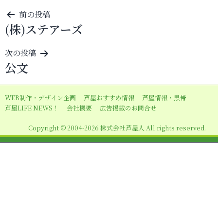
投
前の投稿
(株)ステアーズ
稿
ナ
次の投稿
ビ
公文
ゲ
ー
WEB制作・デザイン企画
芦屋おすすめ情報
芦屋情報・黒帯
シ
芦屋LIFE NEWS！
会社概要
広告掲載のお問合せ
ョ
Copyright © 2004-2026 株式会社芦屋人 All rights reserved.
ン