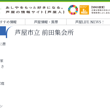
すすめ情報
芦屋情報・黒帯
芦屋LIFE NEWS！
芦屋市立 前田集会所
に潜
各家
りさ
家庭
ン