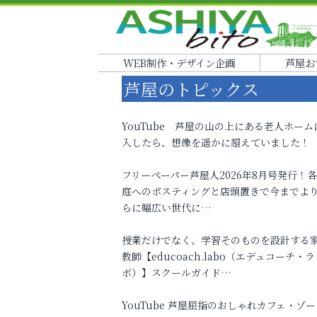
WEB制作・デザイン企画
芦屋お
芦屋のトピックス
YouTube 芦屋の山の上にある老人ホーム
入したら、想像を遥かに超えていました！
フリーペーパー芦屋人2026年8月号発行！
庭へのポスティングと店頭置きで今までよ
らに幅広い世代に…
授業だけでなく、学習そのものを設計する
教師【educoach.labo（エデュコーチ・ラ
ボ）】スクールガイド…
YouTube 芦屋屈指のおしゃれカフェ・ゾー