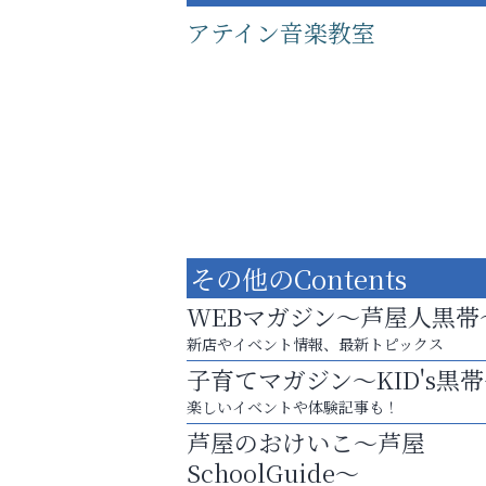
アテイン音楽教室
その他のContents
WEBマガジン～芦屋人黒帯
新店やイベント情報、最新トピックス
子育てマガジン～KID's黒
あなたらしく奏でる、音楽の時間
楽しいイベントや体験記事も！
整体院エスコート・芦屋サ
芦屋のおけいこ～芦屋
ン
SchoolGuide～