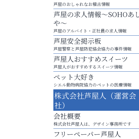
芦屋のおしゃれなお稽古情報
芦屋の求人情報～SOHOあ
や～
芦屋のアルバイト・正社員の求人情報
芦屋安全掲示板
芦屋警察と芦屋防犯協会協力の事件情報
芦屋人おすすめスイーツ
芦屋人がおすすめするスイーツ情報
ペット大好き
シエル動物病院協力のペットの医療情報
猫背･側弯、背骨の歪みを
株式会社芦屋人（運営会
整えませんか？
社）
ラ・ミカ矯正歯科
会社概要
株式会社芦屋人は、デザイン事務所です
フリーペーパー芦屋人