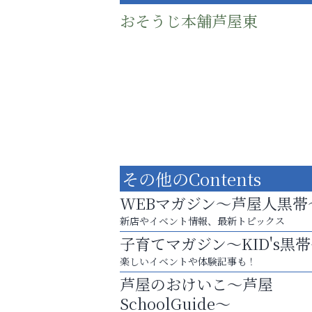
おそうじ本舗芦屋東
その他のContents
WEBマガジン～芦屋人黒帯
新店やイベント情報、最新トピックス
子育てマガジン～KID's黒
梅雨でカビが繁殖する前に！
楽しいイベントや体験記事も！
エアコン掃除は“今”が最適
芦屋のおけいこ～芦屋
阪神相続相談協会
SchoolGuide～