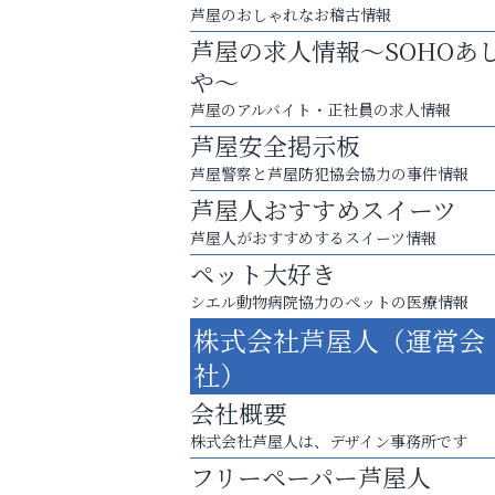
芦屋のおしゃれなお稽古情報
芦屋の求人情報～SOHOあ
や～
芦屋のアルバイト・正社員の求人情報
芦屋安全掲示板
芦屋警察と芦屋防犯協会協力の事件情報
芦屋人おすすめスイーツ
芦屋人がおすすめするスイーツ情報
ペット大好き
シエル動物病院協力のペットの医療情報
まずは話してみませんか？
株式会社芦屋人（運営会
「相続」無料相談会カフェ
社）
いわみ眼科
会社概要
株式会社芦屋人は、デザイン事務所です
フリーペーパー芦屋人