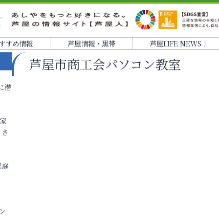
すすめ情報
芦屋情報・黒帯
芦屋LIFE NEWS！
芦屋市商工会パソコン教室
に潜
各家
りさ
家庭
ン