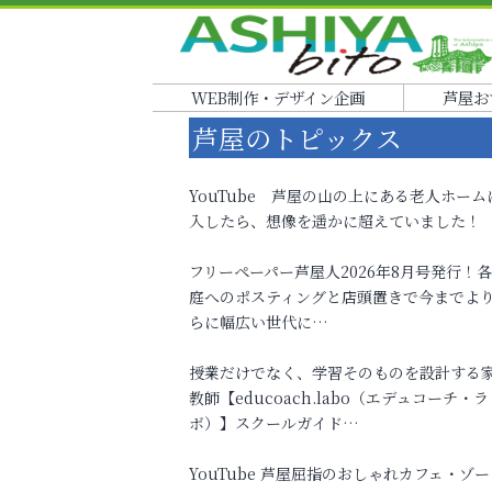
WEB制作・デザイン企画
芦屋お
芦屋のトピックス
YouTube 芦屋の山の上にある老人ホーム
入したら、想像を遥かに超えていました！
フリーペーパー芦屋人2026年8月号発行！
庭へのポスティングと店頭置きで今までよ
らに幅広い世代に…
授業だけでなく、学習そのものを設計する
教師【educoach.labo（エデュコーチ・ラ
ボ）】スクールガイド…
YouTube 芦屋屈指のおしゃれカフェ・ゾー