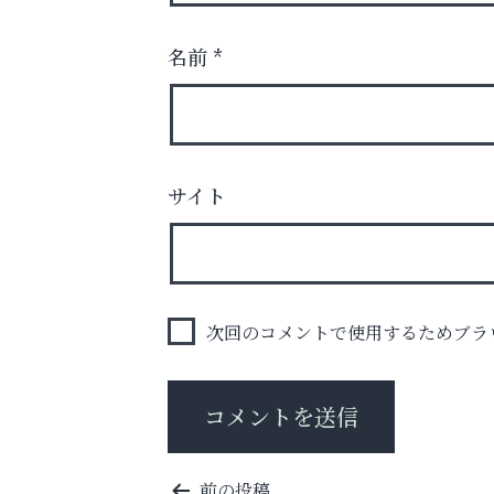
名前
*
洋服お売りください！ 買取サービスは
サイト
出張・宅配・持ち込みすべて無料！
アテイン音楽教室
次回のコメントで使用するためブラ
投
前の投稿