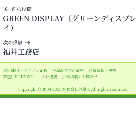
投
前の投稿
GREEN DISPLAY（グリーンディスプ
稿
イ）
ナ
ビ
次の投稿
ゲ
福井工務店
ー
シ
WEB制作・デザイン企画
芦屋おすすめ情報
芦屋情報・黒帯
ョ
芦屋LIFE NEWS！
会社概要
広告掲載のお問合せ
ン
Copyright © 2004-2026 株式会社芦屋人 All rights reserved.