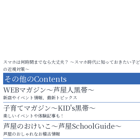
スマホは何時間までなら大丈夫？ ～スマホ時代に知っておきたい子
の近視対策～
その他のContents
WEBマガジン～芦屋人黒帯～
新店やイベント情報、最新トピックス
子育てマガジン～KID's黒帯～
楽しいイベントや体験記事も！
芦屋のおけいこ～芦屋SchoolGuide～
芦屋のおしゃれなお稽古情報