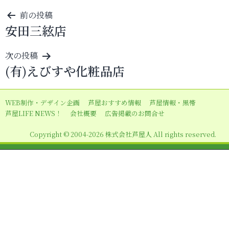
投
前の投稿
安田三絃店
稿
ナ
次の投稿
ビ
(有)えびすや化粧品店
ゲ
ー
WEB制作・デザイン企画
芦屋おすすめ情報
芦屋情報・黒帯
シ
芦屋LIFE NEWS！
会社概要
広告掲載のお問合せ
ョ
Copyright © 2004-2026 株式会社芦屋人 All rights reserved.
ン