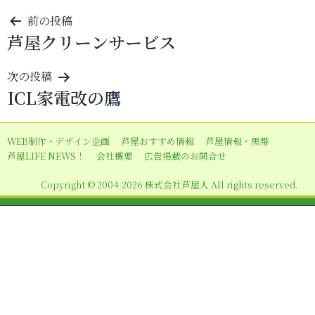
投
前の投稿
芦屋クリーンサービス
稿
ナ
次の投稿
ビ
ICL家電改の鷹
ゲ
ー
WEB制作・デザイン企画
芦屋おすすめ情報
芦屋情報・黒帯
シ
芦屋LIFE NEWS！
会社概要
広告掲載のお問合せ
ョ
Copyright © 2004-2026 株式会社芦屋人 All rights reserved.
ン