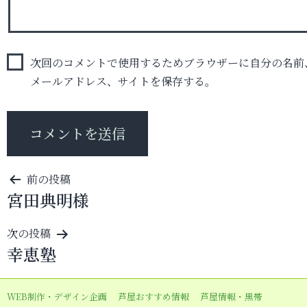
次回のコメントで使用するためブラウザーに自分の名前
メールアドレス、サイトを保存する。
投
前の投稿
宮田典明様
稿
ナ
次の投稿
ビ
幸恵塾
ゲ
ー
WEB制作・デザイン企画
芦屋おすすめ情報
芦屋情報・黒帯