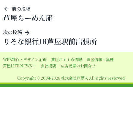
投
前の投稿
芦屋らーめん庵
稿
ナ
次の投稿
ビ
りそな銀行JR芦屋駅前出張所
ゲ
ー
WEB制作・デザイン企画
芦屋おすすめ情報
芦屋情報・黒帯
シ
芦屋LIFE NEWS！
会社概要
広告掲載のお問合せ
ョ
Copyright © 2004-2026 株式会社芦屋人 All rights reserved.
ン