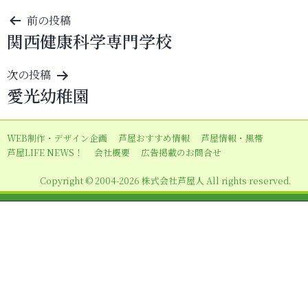
投
前の投稿
関西健康科学専門学校
稿
ナ
次の投稿
ビ
愛光幼稚園
ゲ
ー
WEB制作・デザイン企画
芦屋おすすめ情報
芦屋情報・黒帯
シ
芦屋LIFE NEWS！
会社概要
広告掲載のお問合せ
ョ
Copyright © 2004-2026 株式会社芦屋人 All rights reserved.
ン