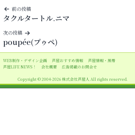
投
前の投稿
タクルタートル.ニマ
稿
ナ
次の投稿
ビ
poupée(プゥペ)
ゲ
ー
WEB制作・デザイン企画
芦屋おすすめ情報
芦屋情報・黒帯
シ
芦屋LIFE NEWS！
会社概要
広告掲載のお問合せ
ョ
Copyright © 2004-2026 株式会社芦屋人 All rights reserved.
ン