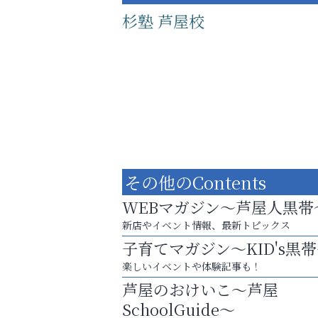
杉塾 芦屋校
その他のContents
WEBマガジン～芦屋人黒帯
新店やイベント情報、最新トピックス
子育てマガジン～KID's黒
学び方が変われば、成績は変わる。
楽しいイベントや体験記事も！
いわみ眼科
芦屋のおけいこ～芦屋
SchoolGuide～