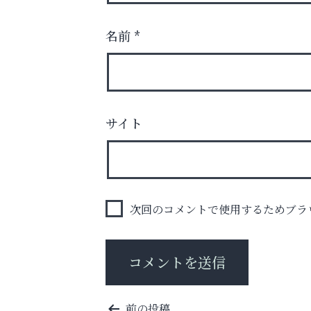
名前
*
査定のプロが心を込めて出張査定
サイト
ご不要品の売却はトレファク出張買取へ
アクイール芦屋店
次回のコメントで使用するためブラ
投
前の投稿