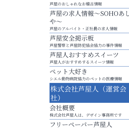
芦屋のおしゃれなお稽古情報
芦屋の求人情報～SOHOあ
や～
芦屋のアルバイト・正社員の求人情報
芦屋安全掲示板
芦屋警察と芦屋防犯協会協力の事件情報
芦屋人おすすめスイーツ
芦屋人がおすすめするスイーツ情報
ペット大好き
スマホは何時間までなら大丈夫？ ～スマホ
シエル動物病院協力のペットの医療情報
に知っておきたい子どもの近視対策～
株式会社芦屋人（運営会
芦屋インターナショナルス
社）
ール
会社概要
株式会社芦屋人は、デザイン事務所です
フリーペーパー芦屋人