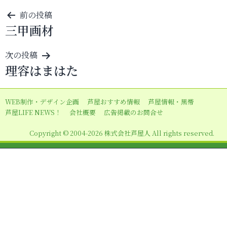
投
前の投稿
三甲画材
稿
ナ
次の投稿
ビ
理容はまはた
ゲ
ー
WEB制作・デザイン企画
芦屋おすすめ情報
芦屋情報・黒帯
シ
芦屋LIFE NEWS！
会社概要
広告掲載のお問合せ
ョ
Copyright © 2004-2026 株式会社芦屋人 All rights reserved.
ン