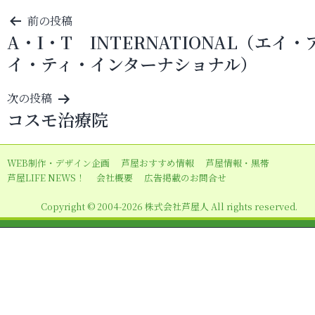
投
前の投稿
A・I・T INTERNATIONAL（エイ・
稿
イ・ティ・インターナショナル）
ナ
ビ
次の投稿
ゲ
コスモ治療院
ー
シ
WEB制作・デザイン企画
芦屋おすすめ情報
芦屋情報・黒帯
ョ
芦屋LIFE NEWS！
会社概要
広告掲載のお問合せ
ン
Copyright © 2004-2026 株式会社芦屋人 All rights reserved.