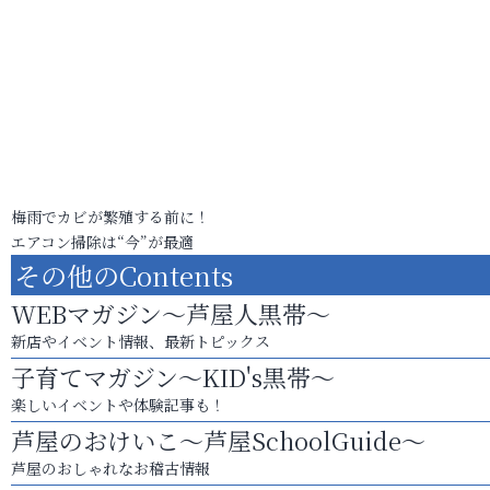
梅雨でカビが繁殖する前に！
エアコン掃除は“今”が最適
その他のContents
WEBマガジン～芦屋人黒帯～
新店やイベント情報、最新トピックス
子育てマガジン～KID's黒帯～
楽しいイベントや体験記事も！
芦屋のおけいこ～芦屋SchoolGuide～
芦屋のおしゃれなお稽古情報