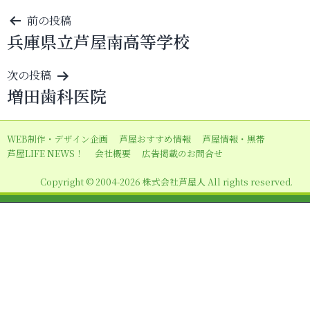
投
前の投稿
兵庫県立芦屋南高等学校
稿
ナ
次の投稿
ビ
増田歯科医院
ゲ
ー
WEB制作・デザイン企画
芦屋おすすめ情報
芦屋情報・黒帯
シ
芦屋LIFE NEWS！
会社概要
広告掲載のお問合せ
ョ
Copyright © 2004-2026 株式会社芦屋人 All rights reserved.
ン