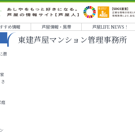
すすめ情報
芦屋情報・黒帯
芦屋LIFE NEWS！
東建芦屋マンション管理事務所
に潜
各家
りさ
家庭
ン