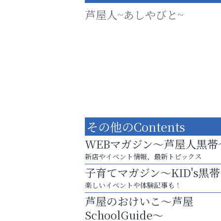
芦屋人~あしやびと~
その他のContents
WEBマガジン～芦屋人黒帯
新店やイベント情報、最新トピックス
子育てマガジン～KID's黒
芦屋・西宮・神戸の新店舗PRやリニューア
楽しいイベントや体験記事も！
知などお気軽にご相談ください。
芦屋のおけいこ～芦屋
そうさくてっぱん樹々
SchoolGuide～