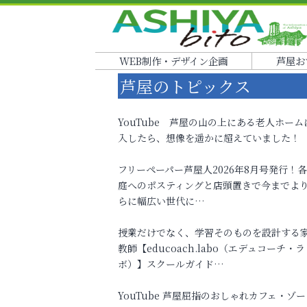
WEB制作・デザイン企画
芦屋お
芦屋のトピックス
YouTube 芦屋の山の上にある老人ホーム
入したら、想像を遥かに超えていました！
フリーペーパー芦屋人2026年8月号発行！
庭へのポスティングと店頭置きで今までよ
らに幅広い世代に…
授業だけでなく、学習そのものを設計する
教師【educoach.labo（エデュコーチ・ラ
ボ）】スクールガイド…
YouTube 芦屋屈指のおしゃれカフェ・ゾー