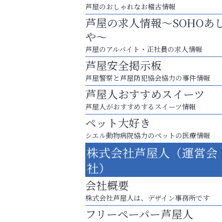
芦屋のおしゃれなお稽古情報
芦屋の求人情報～SOHOあ
や～
芦屋のアルバイト・正社員の求人情報
芦屋安全掲示板
芦屋警察と芦屋防犯協会協力の事件情報
芦屋人おすすめスイーツ
芦屋人がおすすめするスイーツ情報
ペット大好き
スマホは何時間までなら大丈夫？ ～スマホ
シエル動物病院協力のペットの医療情報
に知っておきたい子どもの近視対策～
株式会社芦屋人（運営会
便利屋ファースト
社）
会社概要
株式会社芦屋人は、デザイン事務所です
フリーペーパー芦屋人