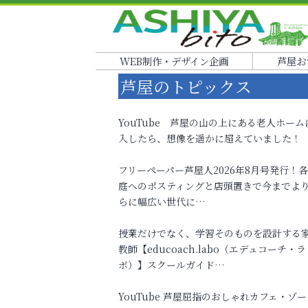
WEB制作・デザイン企画
芦屋お
芦屋のトピックス
YouTube 芦屋の山の上にある老人ホーム
入したら、想像を遥かに超えていました！
フリーペーパー芦屋人2026年8月号発行！
庭へのポスティングと店頭置きで今までよ
らに幅広い世代に…
授業だけでなく、学習そのものを設計する
教師【educoach.labo（エデュコーチ・ラ
ボ）】スクールガイド…
YouTube 芦屋屈指のおしゃれカフェ・ゾー