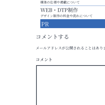
媒体の仕様や掲載について
WEB・DTP制作
デザイン制作の料金や流れについて
PR
コメントする
メールアドレスが公開されることはあり
庭のお手入れから遺品整理まで
ちょっとしたお困りごともOK!
コメント
阪神相続相談協会