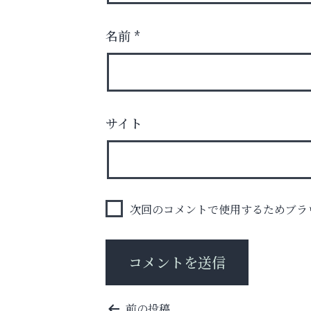
名前
*
まずは話してみませんか？
「相続」無料相談会カフェ
サイト
整体院エスコート・芦屋サ
ン
次回のコメントで使用するためブラ
投
前の投稿