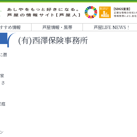
すすめ情報
芦屋情報・黒帯
芦屋LIFE NEWS！
(有)西澤保険事務所
に潜
各家
りさ
家庭
ン