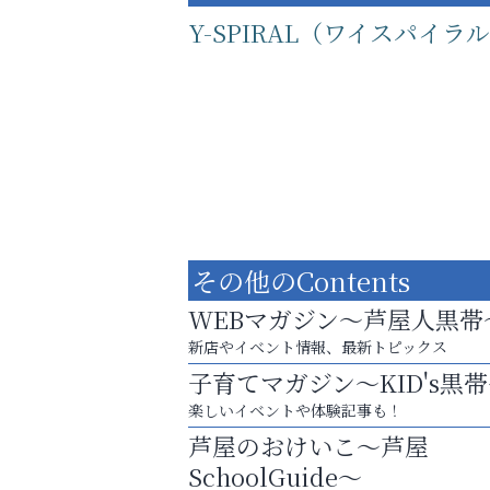
Y-SPIRAL（ワイスパイラ
その他のContents
WEBマガジン～芦屋人黒帯
新店やイベント情報、最新トピックス
子育てマガジン～KID's黒
運動不足「動かない」を解消しませんか？
楽しいイベントや体験記事も！
いわみ眼科
芦屋のおけいこ～芦屋
SchoolGuide～