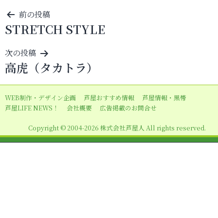
投
前の投稿
STRETCH STYLE
稿
ナ
次の投稿
ビ
高虎（タカトラ）
ゲ
ー
WEB制作・デザイン企画
芦屋おすすめ情報
芦屋情報・黒帯
シ
芦屋LIFE NEWS！
会社概要
広告掲載のお問合せ
ョ
Copyright © 2004-2026 株式会社芦屋人 All rights reserved.
ン