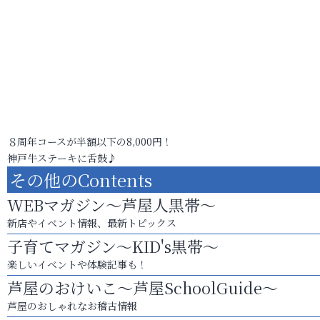
８周年コースが半額以下の8,000円！
神戸牛ステーキに舌鼓♪
その他のContents
WEBマガジン～芦屋人黒帯～
新店やイベント情報、最新トピックス
子育てマガジン～KID's黒帯～
楽しいイベントや体験記事も！
芦屋のおけいこ～芦屋SchoolGuide～
芦屋のおしゃれなお稽古情報