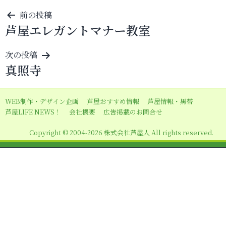
投
前の投稿
芦屋エレガントマナー教室
稿
ナ
次の投稿
ビ
真照寺
ゲ
ー
WEB制作・デザイン企画
芦屋おすすめ情報
芦屋情報・黒帯
シ
芦屋LIFE NEWS！
会社概要
広告掲載のお問合せ
ョ
Copyright © 2004-2026 株式会社芦屋人 All rights reserved.
ン