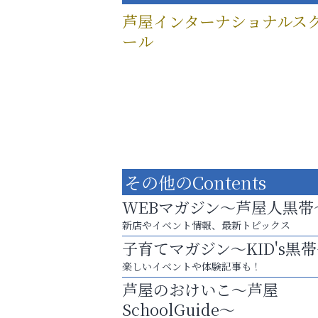
芦屋インターナショナルス
ール
その他のContents
WEBマガジン～芦屋人黒帯
新店やイベント情報、最新トピックス
子育てマガジン～KID's黒
楽しいイベントや体験記事も！
「この学校に出会えて、本当によかった。
芦屋のおけいこ～芦屋
便利屋ファースト
SchoolGuide～