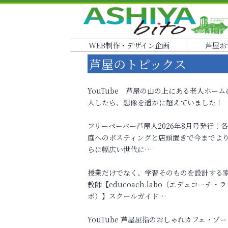
WEB制作・デザイン企画
芦屋お
芦屋のトピックス
YouTube 芦屋の山の上にある老人ホーム
入したら、想像を遥かに超えていました！
フリーペーパー芦屋人2026年8月号発行！
庭へのポスティングと店頭置きで今までよ
らに幅広い世代に…
授業だけでなく、学習そのものを設計する
教師【educoach.labo（エデュコーチ・ラ
ボ）】スクールガイド…
YouTube 芦屋屈指のおしゃれカフェ・ゾー