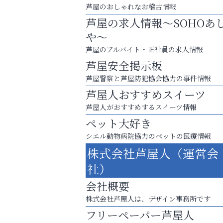
芦屋のおしゃれなお稽古情報
芦屋の求人情報～SOHOあ
や～
芦屋のアルバイト・正社員の求人情報
芦屋安全掲示板
芦屋警察と芦屋防犯協会協力の事件情報
芦屋人おすすめスイーツ
芦屋人がおすすめするスイーツ情報
ペット大好き
シエル動物病院協力のペットの医療情報
庭のお手入れから遺品整理まで
株式会社芦屋人（運営会
ちょっとしたお困りごともOK!
社）
Y-SPIRAL（ワイスパイラ
会社概要
株式会社芦屋人は、デザイン事務所です
フリーペーパー芦屋人