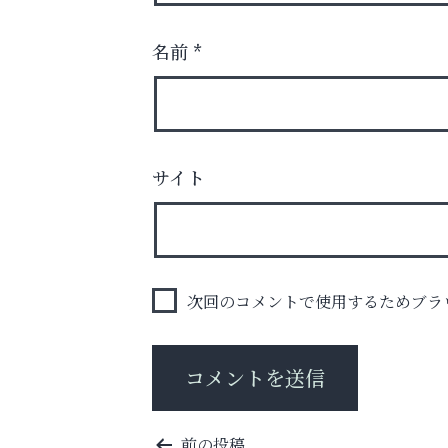
名前
*
芦屋・西宮・神戸の新店舗PRやリニューア
サイト
知などお気軽にご相談ください。
トレファク出張買取
次回のコメントで使用するためブラ
投
前の投稿