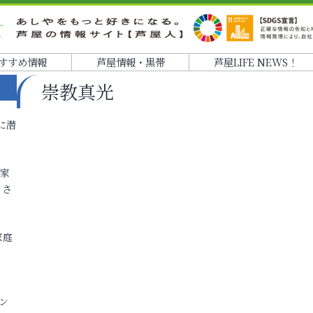
すすめ情報
芦屋情報・黒帯
芦屋LIFE NEWS！
崇教真光
に潜
各家
りさ
家庭
ン