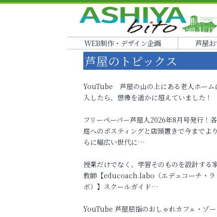
WEB制作・デザイン企画
芦屋お
芦屋のトピックス
YouTube 芦屋の山の上にある老人ホーム
入したら、想像を遥かに超えていました！
フリーペーパー芦屋人2026年8月号発行！
庭へのポスティングと店頭置きで今までよ
らに幅広い世代に…
授業だけでなく、学習そのものを設計する
教師【educoach.labo（エデュコーチ・ラ
ボ）】スクールガイド…
YouTube 芦屋屈指のおしゃれカフェ・ゾー