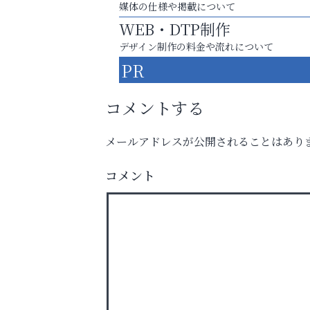
媒体の仕様や掲載について
WEB・DTP制作
デザイン制作の料金や流れについて
PR
コメントする
メールアドレスが公開されることはあり
８周年コースが半額以下の8,000円！
神戸牛ステーキに舌鼓♪
コメント
おそうじ本舗芦屋東