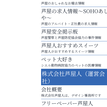
芦屋のおしゃれなお稽古情報
芦屋の求人情報～SOHOあ
や～
芦屋のアルバイト・正社員の求人情報
芦屋安全掲示板
芦屋警察と芦屋防犯協会協力の事件情報
芦屋人おすすめスイーツ
芦屋人がおすすめするスイーツ情報
ペット大好き
お一人おひとりに合う治療をご提案
シエル動物病院協力のペットの医療情報
口元から始まる、自分らしい毎日を
株式会社芦屋人（運営会
そうさくてっぱん樹々
社）
会社概要
株式会社芦屋人は、デザイン事務所です
フリーペーパー芦屋人