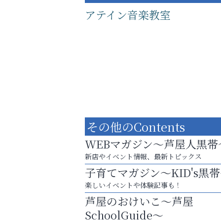
アテイン音楽教室
その他のContents
WEBマガジン～芦屋人黒帯
新店やイベント情報、最新トピックス
子育てマガジン～KID's黒
あなたらしく奏でる、音楽の時間
楽しいイベントや体験記事も！
ラ・ミカ矯正歯科
芦屋のおけいこ～芦屋
SchoolGuide～