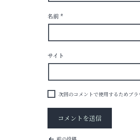
名前
*
梅雨でカビが繁殖する前に！
エアコン掃除は“今”が最適
サイト
トレファク出張買取
次回のコメントで使用するためブラ
投
前の投稿