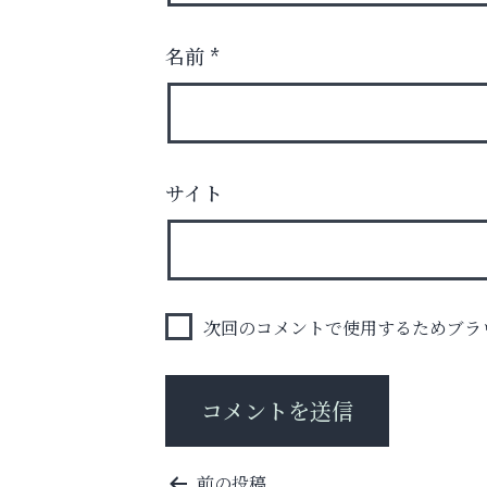
名前
*
査定のプロが心を込めて出張査定
ご不要品の売却はトレファク出張買取へ
サイト
ラ・ミカ矯正歯科
次回のコメントで使用するためブラ
投
前の投稿