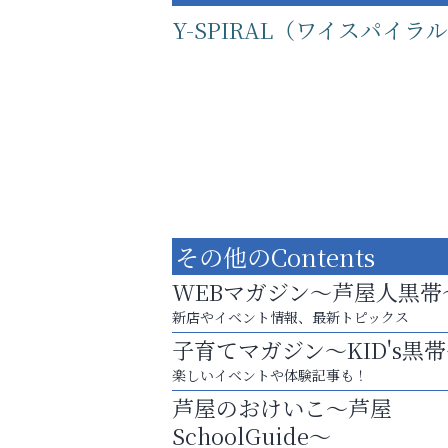
Y-SPIRAL（ワイスパイラ
その他のContents
WEBマガジン～芦屋人黒帯
新店やイベント情報、最新トピックス
子育てマガジン～KID's黒
運動不足「動かない」を解消しませんか？
楽しいイベントや体験記事も！
杉塾 芦屋校
芦屋のおけいこ～芦屋
SchoolGuide～