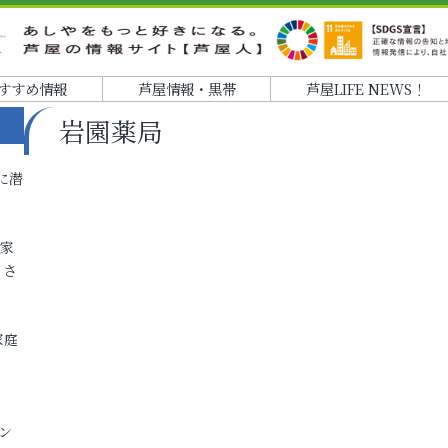
すすめ情報
芦屋情報・黒帯
芦屋LIFE NEWS！
岩園薬局
に潜
各家
りさ
家庭
ン