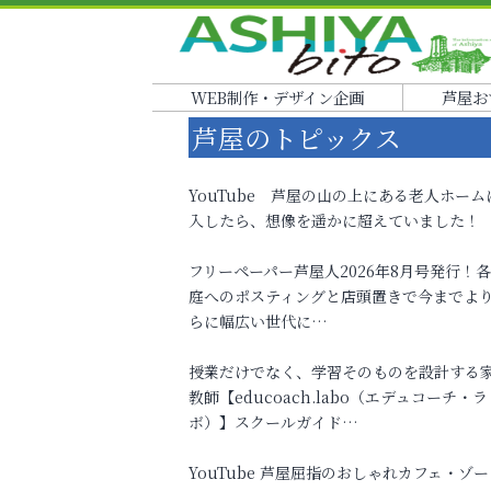
WEB制作・デザイン企画
芦屋お
芦屋のトピックス
YouTube 芦屋の山の上にある老人ホーム
入したら、想像を遥かに超えていました！
フリーペーパー芦屋人2026年8月号発行！
庭へのポスティングと店頭置きで今までよ
らに幅広い世代に…
授業だけでなく、学習そのものを設計する
教師【educoach.labo（エデュコーチ・ラ
ボ）】スクールガイド…
YouTube 芦屋屈指のおしゃれカフェ・ゾー