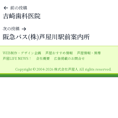
投
前の投稿
吉崎歯科医院
稿
ナ
次の投稿
ビ
阪急バス(株)芦屋川駅前案内所
ゲ
ー
WEB制作・デザイン企画
芦屋おすすめ情報
芦屋情報・黒帯
シ
芦屋LIFE NEWS！
会社概要
広告掲載のお問合せ
ョ
Copyright © 2004-2026 株式会社芦屋人 All rights reserved.
ン