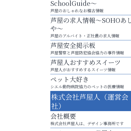
SchoolGuide～
芦屋のおしゃれなお稽古情報
芦屋の求人情報～SOHOあ
や～
芦屋のアルバイト・正社員の求人情報
芦屋安全掲示板
芦屋警察と芦屋防犯協会協力の事件情報
芦屋人おすすめスイーツ
芦屋人がおすすめするスイーツ情報
ペット大好き
まずは話してみませんか？
シエル動物病院協力のペットの医療情報
「相続」無料相談会カフェ
株式会社芦屋人（運営会
いわみ眼科
社）
会社概要
株式会社芦屋人は、デザイン事務所です