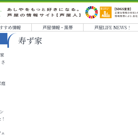
すすめ情報
芦屋情報・黒帯
芦屋LIFE NEWS！
寿ず家
各家
りさ
家庭
ン
た！
フェ