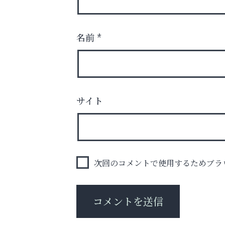
名前
*
庭のお手入れから遺品整理まで
ちょっとしたお困りごともOK!
サイト
整体院エスコート・芦屋サ
ン
次回のコメントで使用するためブラ