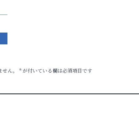
ません。
*
が付いている欄は必須項目です
時代