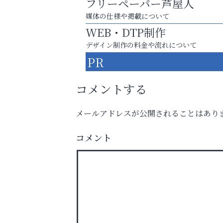
フリーペーパー芦屋人
媒体の仕様や掲載について
WEB・DTP制作
デザイン制作の料金や流れについて
PR
コメントする
メールアドレスが公開されることはあり
スマホは何時間までなら大丈夫？ ～スマホ
に知っておきたい子どもの近視対策～
コメント
便利屋ファースト