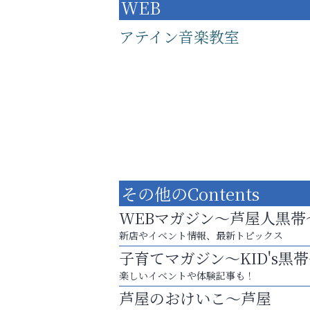
WEB
アテイン音楽教室
その他のContents
WEBマガジン～芦屋人黒帯
新店やイベント情報、最新トピックス
子育てマガジン～KID's黒
あなたらしく奏でる、音楽の時間
楽しいイベントや体験記事も！
阪神相続相談協会
芦屋のおけいこ～芦屋